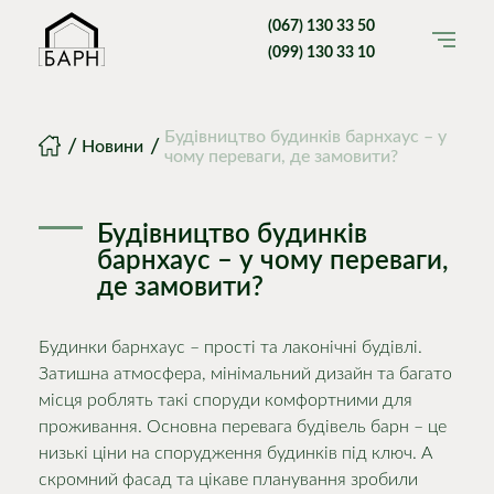
(067) 130 33 50
(099) 130 33 10
Будівництво будинків барнхаус – у
Головна
Новини
чому переваги, де замовити?
Будівництво будинків
барнхаус – у чому переваги,
де замовити?
Будинки барнхаус – прості та лаконічні будівлі.
Затишна атмосфера, мінімальний дизайн та багато
місця роблять такі споруди комфортними для
проживання. Основна перевага будівель барн – це
низькі ціни на спорудження будинків під ключ. А
скромний фасад та цікаве планування зробили