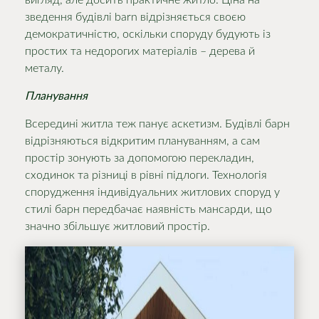
вигляд, але досить практичне житло. Ціна на
зведення будівлі barn відрізняється своєю
демократичністю, оскільки споруду будують із
простих та недорогих матеріалів – дерева й
металу.
Планування
Всередині житла теж панує аскетизм. Будівлі барн
відрізняються відкритим плануванням, а сам
простір зонують за допомогою перекладин,
сходинок та різниці в рівні підлоги. Технологія
спорудження індивідуальних житлових споруд у
стилі барн передбачає наявність мансарди, що
значно збільшує житловий простір.