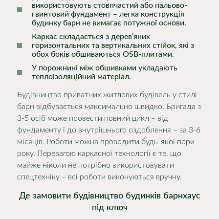
використовують стовпчастий або пальово-
гвинтовий фундамент – легка конструкція
будинку барн не вимагає потужної основи.
Каркас складається з дерев’яних
горизонтальних та вертикальних стійок, які з
обох боків обшиваються OSB-плитами.
У порожнині між обшивками укладають
теплоізоляційний матеріал.
Будівництво приватних житлових будівель у стилі
барн відбувається максимально швидко. Бригада з
3-5 осіб може провести повний цикл – від
фундаменту і до внутрішнього оздоблення – за 3-6
місяців. Роботи можна проводити будь-якої пори
року. Перевагою каркасної технології є те, що
майже ніколи не потрібно використовувати
спецтехніку – всі роботи виконуються вручну.
Де замовити будівництво будинків барнхаус
під ключ