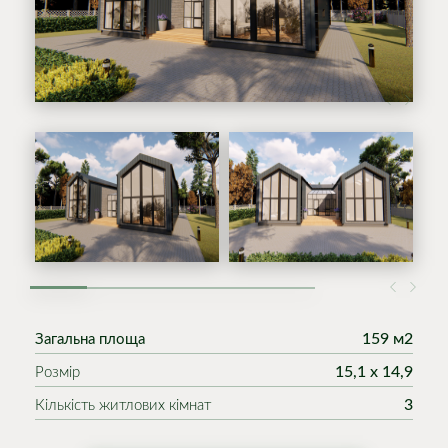
1
2
3
4
5
159 м2
Загальна площа
15,1 х 14,9
Розмір
3
Кількість житлових кімнат